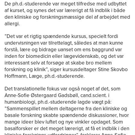
De ph.d.-studerende var meget tilfredse med udbyttet
af kurset, og synes det var lærerigt at få indblik i både
den kliniske og forskningsmæssige del af arbejdet med
allergi.
”Det var et rigtig spændende kursus, specielt fordi
undervisningen var tilrettelagt, således at man kunne
forstå, lære og bidrage uanset om ens baggrund var
inden for biomedicin eller lægevidenskab, og det var
interessant selv at forsøge at skabe bro mellem
forskning og klinik”, siger kursusdeltager Stine Skovbo
Hoffmann, Læge, ph.d.-studerende.
Det translationelle fokus var også noget af det, som
Anne-Sofie Østergaard Gadsbøll, cand.scient. i
humanbiologi, ph.d.-studerende lagde vægt på:
”Sammenspillet mellem deltagerne fra den kliniske og
basale forskning skabte spændende diskussioner, hvor
mange ideer blev luftet og nye vinkler opdaget. Som
basalforsker er det meget lærerigt, at få et indblik i den