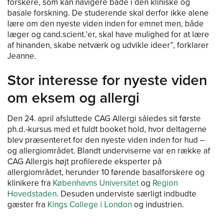
forskere, som kan navigere både i den kliniske og
basale forskning. De studerende skal derfor ikke alene
lære om den nyeste viden inden for emnet men, både
læger og cand.scient.’er, skal have mulighed for at lære
af hinanden, skabe netværk og udvikle ideer”, forklarer
Jeanne.
Stor interesse for nyeste viden
om eksem og allergi
Den 24. april afsluttede CAG Allergi således sit første
ph.d.-kursus med et fuldt booket hold, hvor deltagerne
blev præsenteret for den nyeste viden inden for hud –
og allergiområdet. Blandt underviserne var en række af
CAG Allergis højt profilerede eksperter på
allergiområdet, herunder 10 førende basalforskere og
klinikere fra
Københavns Universitet
og
Region
Hovedstaden
. Desuden underviste særligt indbudte
gæster fra
Kings College i London
og industrien.