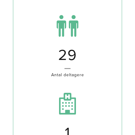
40
Antal deltagere
2