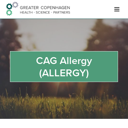
Hop
til
indhold
CAG Allergy
(ALLERGY)