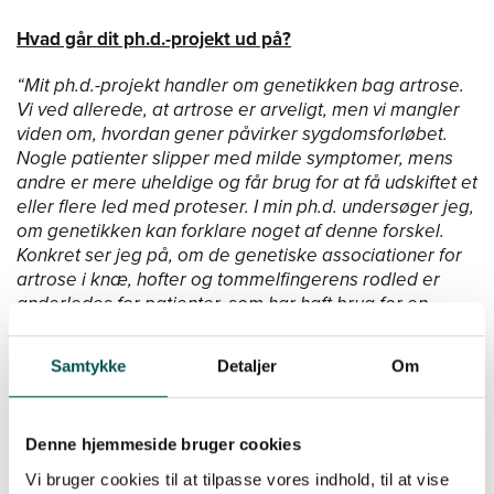
Hvad går dit ph.d.-projekt ud på?
“Mit ph.d.-projekt handler om genetikken bag artrose.
Vi ved allerede, at artrose er arveligt, men vi mangler
viden om, hvordan gener påvirker sygdomsforløbet.
Nogle patienter slipper med milde symptomer, mens
andre er mere uheldige og får brug for at få udskiftet et
eller flere led med proteser. I min ph.d. undersøger jeg,
om genetikken kan forklare noget af denne forskel.
Konkret ser jeg på, om de genetiske associationer for
artrose i knæ, hofter og tommelfingerens rodled er
anderledes for patienter, som har haft brug for en
operation, i forhold til patienter, som ikke har … og jeg
kan godt røbe, at resultaterne ser spændende ud!”.
Samtykke
Detaljer
Om
Hvad betyder det at være en del af en CAG?
Denne hjemmeside bruger cookies
Vi bruger cookies til at tilpasse vores indhold, til at vise
“Jeg er uddannet læge, og det at bevæge mig fra