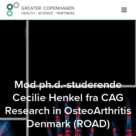
Hop
til
indhold
Mød ph.d.-studerende
Cecilie Henkel fra CAG
Research in OsteoArthritis
Denmark (ROAD)