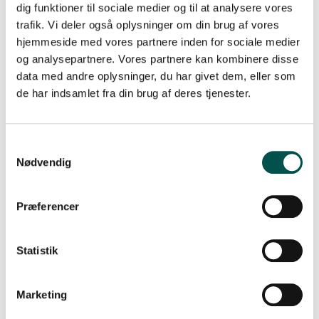
dig funktioner til sociale medier og til at analysere vores
klinikken ind på et lidt mere ”nørdet” forskningsområde
trafik. Vi deler også oplysninger om din brug af vores
har været udfordrende. Genetik er et felt, hvor vi er
hjemmeside med vores partnere inden for sociale medier
afhængige af et velfungerende samarbejde mellem
og analysepartnere. Vores partnere kan kombinere disse
forskere fra flere forskellige fagområder, og med
forankringen i CAG ROAD har jeg følt mig bedre klædt
data med andre oplysninger, du har givet dem, eller som
på til at indgå i et sådant samarbejde. Som ph.d.-
de har indsamlet fra din brug af deres tjenester.
studerende har jeg særligt oplevet CAG ROAD’s styrke
konkret ved de fire flotte symposier, der har været
afholdt siden opstarten. For en ung forsker som mig har
de givet enestående muligheder for at lære af nogle af
Nødvendig
de dygtigste på området, og særligt belysningen af
emnet fra mange forskellige vinkler har været
inspirerende. Jeg tror, vi har mange spændende
Præferencer
projekter i vente fra CAG ROAD-samarbejdet!”.
Cecilie Henkel
Statistik
Marketing
10.05.2022