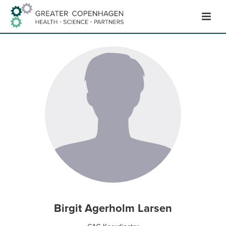
Hop
til
indhold
Birgit Agerholm Larsen