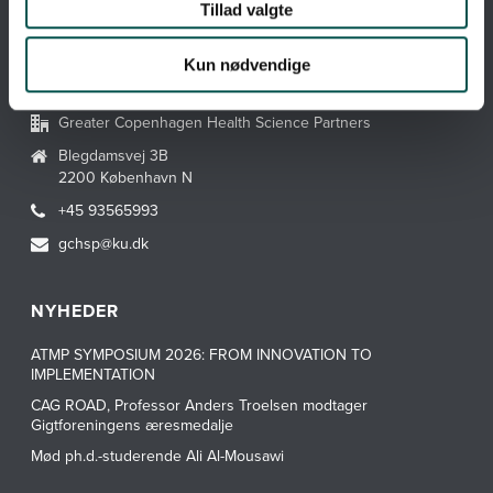
Tillad valgte
Hvad er en CAG?
Kun nødvendige
KONTAKT GCHSP
Greater Copenhagen Health Science Partners
Blegdamsvej 3B
2200 København N
+45 93565993
gchsp@ku.dk
NYHEDER
ATMP SYMPOSIUM 2026: FROM INNOVATION TO
IMPLEMENTATION
CAG ROAD, Professor Anders Troelsen modtager
Gigtforeningens æresmedalje
Mød ph.d.-studerende Ali Al-Mousawi