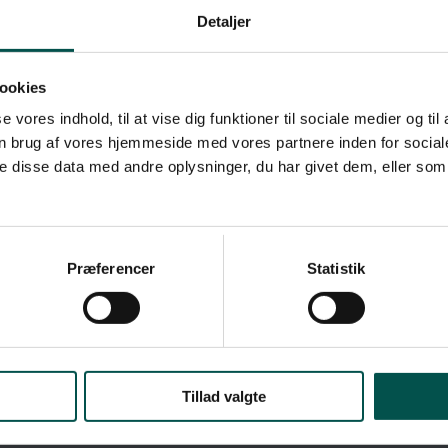
Detaljer
ookies
se vores indhold, til at vise dig funktioner til sociale medier og til
n brug af vores hjemmeside med vores partnere inden for social
 disse data med andre oplysninger, du har givet dem, eller som 
CONTACT GCHSP
Greater Copenhagen Health
TCUTS
Science Partners
Præferencer
Statistik
Blegdamsvej 3B
 GCHSP
2200 København N
cessibility
Denmark
es på gchsp.dk
+45 93565993
gchsp@ku.dk
Tillad valgte