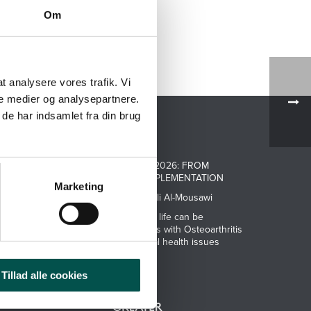
Om
 at analysere vores trafik. Vi
e medier og analysepartnere.
de har indsamlet fra din brug
NEWS
ATMP SYMPOSIUM 2026: FROM
INNOVATION TO IMPLEMENTATION
Marketing
Meet PhD-Student Ali Al-Mousawi
Research: Quality of life can be
improved for patients with Osteoarthritis
and Musculoskel-etal health issues
Tillad alle cookies