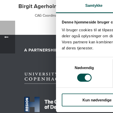
Birgit Agerholm Larsen
Samtykke
CAG Coordinator
Denne hjemmeside bruger c
Vi bruger cookies til at tilpas
deler også oplysninger om di
Vores partnere kan kombinere
af deres tjenester.
A PARTNERSHIP BETWEEN
SHOR
Nødvendig
About
Web ac
Cooki
CAGs
Kun nødvendige