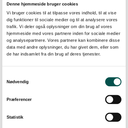
Denne hjemmeside bruger cookies
samarbejde om”, forklarer Lone Graff Stensballe.
Vi bruger cookies til at tilpasse vores indhold, til at vise
COVID-19 og alvorlige
dig funktioner til sociale medier og til at analysere vores
immunologiske følgevirkninger
trafik. Vi deler også oplysninger om din brug af vores
hjemmeside med vores partnere inden for sociale medier
og analysepartnere. Vores partnere kan kombinere disse
I 2020 modtog CAG CHILD knap 6 millioner fra
data med andre oplysninger, du har givet dem, eller som
Innovationsfonden
. En pulje med ca. 400 ansøgere
hvoraf kun 6-7 projekter fik en bevilling. Forskerne skal
de har indsamlet fra din brug af deres tjenester.
med bevillingen undersøge, hvad der sker, når børn og
unge får coronavirus og særligt den sjældne
immunologiske komplikation til coronavirus,
multisystem inflammatory syndrome in children (MIS-C)
.
Nødvendig
Børn med MIS-C har ofte en podning for coronavirus,
der er negativ, som tegn på at infektionen er overstået,
men deres niveau af antistoffer er forhøjede. CAG’en
Præferencer
skal undersøge, om coronavirus narrer immunforsvaret
og får det til at overreagere.
Statistik
Også i forbindelse med dette projekt vurderer Ulrikka