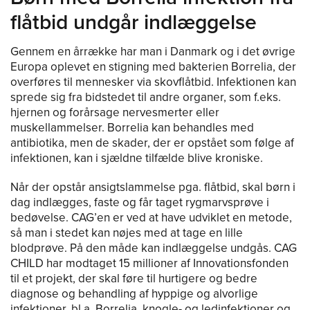
flåtbid undgår indlæggelse
Gennem en årrække har man i Danmark og i det øvrige
Europa oplevet en stigning med bakterien Borrelia, der
overføres til mennesker via skovflåtbid. Infektionen kan
sprede sig fra bidstedet til andre organer, som f.eks.
hjernen og forårsage nervesmerter eller
muskellammelser. Borrelia kan behandles med
antibiotika, men de skader, der er opstået som følge af
infektionen, kan i sjældne tilfælde blive kroniske.
Når der opstår ansigtslammelse pga. flåtbid, skal børn i
dag indlægges, faste og får taget rygmarvsprøve i
bedøvelse. CAG’en er ved at have udviklet en metode,
så man i stedet kan nøjes med at tage en lille
blodprøve. På den måde kan indlæggelse undgås. CAG
CHILD har modtaget 15 millioner af Innovationsfonden
til et projekt, der skal føre til hurtigere og bedre
diagnose og behandling af hyppige og alvorlige
infektioner, bl.a. Borrelia, knogle- og ledinfektioner og