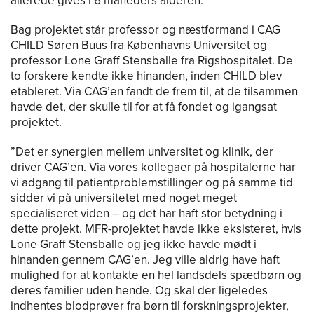
allerede gives i 6 måneders alderen.
Bag projektet står professor og næstformand i CAG
CHILD Søren Buus fra Københavns Universitet og
professor Lone Graff Stensballe fra Rigshospitalet. De
to forskere kendte ikke hinanden, inden CHILD blev
etableret. Via CAG’en fandt de frem til, at de tilsammen
havde det, der skulle til for at få fondet og igangsat
projektet.
”Det er synergien mellem universitet og klinik, der
driver CAG’en. Via vores kollegaer på hospitalerne har
vi adgang til patientproblemstillinger og på samme tid
sidder vi på universitetet med noget meget
specialiseret viden – og det har haft stor betydning i
dette projekt. MFR-projektet havde ikke eksisteret, hvis
Lone Graff Stensballe og jeg ikke havde mødt i
hinanden gennem CAG’en. Jeg ville aldrig have haft
mulighed for at kontakte en hel landsdels spædbørn og
deres familier uden hende. Og skal der ligeledes
indhentes blodprøver fra børn til forskningsprojekter,