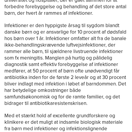
universitet og hospitaler, der er gået sammen for at
forbedre forebyggelse og behandling af det store antal
børn, der hvert år rammes af infektioner.
Infektioner er den hyppigste årsag til sygdom blandt
danske børn og er ansvarlige for 10 procent af dødsfald
hos børn over 1 år. Infektioner omfatter alt fra de banale
ikke-behandlingskrævende luftvejsinfektioner, der
rammer alle børn, til sjældnere livstruende infektioner
som fx meningitis. Manglen på hurtig og pålidelig
diagnostik samt effektiv forebyggelse af infektioner
medfører, at 50 procent af børn ofte unødvendigt får
antibiotika inden for de første 2 leveår og at 30 procent
bliver indlagt med infektion i løbet af barndommen. Det
har betydelige omkostninger både
samfundsøkonomisk og for de ramte familier, og det
bidrager til antibiotikaresistenskrisen.
Med et stærkt hold af excellente grundforskere og
klinikere er det muligt at indsamle biologisk materiale
fra børn med infektioner og infektionslignende