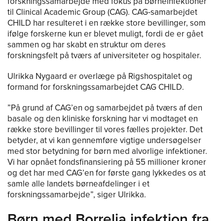
forskningssamarbejde med fokus på børneinfektioner
til Clinical Academic Group (CAG). CAG-samarbejdet
CHILD har resulteret i en række store bevillinger, som
ifølge forskerne kun er blevet muligt, fordi de er gået
sammen og har skabt en struktur om deres
forskningsfelt på tværs af universiteter og hospitaler.
Ulrikka Nygaard er overlæge på Rigshospitalet og
formand for forskningssamarbejdet CAG CHILD.
”På grund af CAG’en og samarbejdet på tværs af den
basale og den kliniske forskning har vi modtaget en
række store bevillinger til vores fælles projekter. Det
betyder, at vi kan gennemføre vigtige undersøgelser
med stor betydning for børn med alvorlige infektioner.
Vi har opnået fondsfinansiering på 55 millioner kroner
og det har med CAG’en for første gang lykkedes os at
samle alle landets børneafdelinger i et
forskningssamarbejde”, siger Ulrikka.
Børn med Borrelia infektion fra