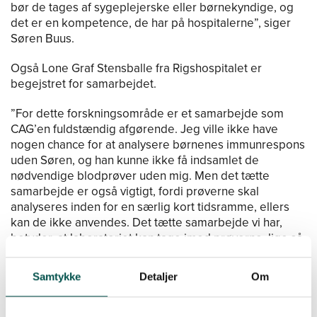
bør de tages af sygeplejerske eller børnekyndige, og
det er en kompetence, de har på hospitalerne”, siger
Søren Buus.
Også Lone Graf Stensballe fra Rigshospitalet er
begejstret for samarbejdet.
”For dette forskningsområde er et samarbejde som
CAG’en fuldstændig afgørende. Jeg ville ikke have
nogen chance for at analysere børnenes immunrespons
uden Søren, og han kunne ikke få indsamlet de
nødvendige blodprøver uden mig. Men det tætte
samarbejde er også vigtigt, fordi prøverne skal
analyseres inden for en særlig kort tidsramme, ellers
kan de ikke anvendes. Det tætte samarbejde vi har,
betyder, at laboratoriet kan tage imod prøverne, lige så
snart de er taget. Herudover har jeg med samarbejdet
lært rigtigt meget om cellulær biologi og jeg har fået en
Samtykke
Detaljer
Om
kollega, jeg kan stille svære immunologiske spørgsmål.
Vores samarbejde har åbnet vores øjne for, at der også
er en række andre muligheder for, hvad vi kan