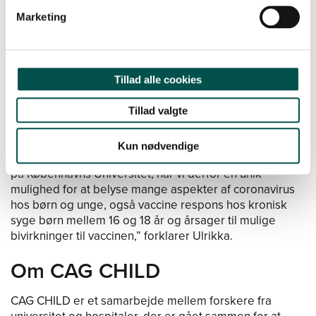
Nygaard, at CAG’en har spillet en afgørende rolle.
Marketing
”Vi modtog bevillingen fra ministeriets haste COVID-
pulje, fordi vi i kraft af vores tætte CAG-samarbejde
allerede havde laboratorieaftaler på alle
børneafdelinger i hele Danmark og alle de juridiske
Tillad alle cookies
aftaler var på plads. Med vores forskningsnetværk
kunne vi starte med det samme, hvilket var en
Tillad valgte
betingelse for bevillingen, og vi kan overvåge og tage
blodprøver på alle børn indlagt i relation til coronavirus.
Kun nødvendige
I samarbejde med bl.a. Søren Buus og andre forskere
på Københavns Universitet, har vi derfor en unik
mulighed for at belyse mange aspekter af coronavirus
hos børn og unge, også vaccine respons hos kronisk
syge børn mellem 16 og 18 år og årsager til mulige
bivirkninger til vaccinen,” forklarer Ulrikka.
Om CAG CHILD
CAG CHILD er et samarbejde mellem forskere fra