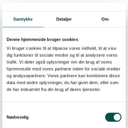
Ali Salanti
Af
Samtykke
Detaljer
Om
Et styrket Greater Copenhagen Health Science
Denne hjemmeside bruger cookies
Partners (GCHSP) lancerer den 4. juni fire nye
Vi bruger cookies til at tilpasse vores indhold, til at vise
Clinical Academic Groups
dig funktioner til sociale medier og til at analysere vores
Af
On
3. maj 2019
i
Nyheder
trafik. Vi deler også oplysninger om din brug af vores
Den 4. juni lancerer vi 4 nye Clinical Academic Groups
hjemmeside med vores partnere inden for sociale medier
(CAGs), der skal samarbejde på tværs af hospitaler og
og analysepartnere. Vores partnere kan kombinere disse
universiteter for at øge den translationelle forskning og
data med andre oplysninger, du har givet dem, eller som
medvirke til, at de nyeste [...]
de har indsamlet fra din brug af deres tjenester.
Nødvendig