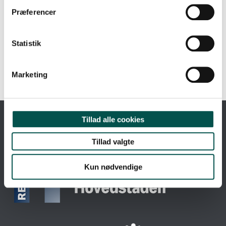
8
16
24
62
63
64
65
Præferencer
66
67
68
69
72
80
Statistik
page 65 of 80
Marketing
Tillad alle cookies
ET PARTNERSKAB MELLEM
Tillad valgte
Kun nødvendige