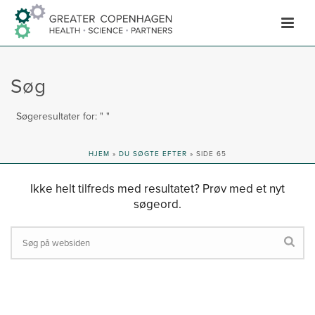
Hop
til
indhold
Søg
Søgeresultater for: " "
HJEM
»
DU SØGTE EFTER
»
SIDE 65
Ikke helt tilfreds med resultatet? Prøv med et nyt
søgeord.
Search