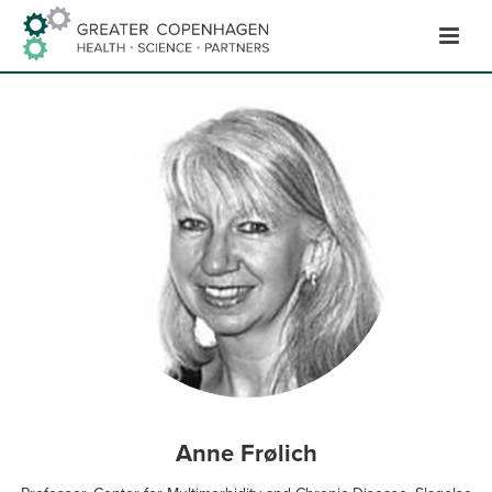
Hop
til
indhold
Anne Frølich