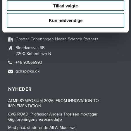
Webtilgængelighedserklæring
Tillad valgte
Hvad er en CAG?
Kun nødvendige
KONTAKT GCHSP
Greater Copenhagen Health Science Partners
Blegdamsvej 3B
2200 København N
+45 93565993
gchsp@ku.dk
NYHEDER
ATMP SYMPOSIUM 2026: FROM INNOVATION TO
IMPLEMENTATION
CAG ROAD, Professor Anders Troelsen modtager
Gigtforeningens æresmedalje
Mød ph.d.-studerende Ali Al-Mousawi