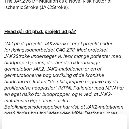
The JAK2V617F Mutation as a Novel Risk Factor of
Ischemic Stroke (JAK2Stroke).
Hvad går dit ph.d.-projekt ud på?
“Mit ph.d.-projekt, JAK2Stroke, er et projekt under
forskningssamarbejdet CAG ZIRI. Med projektet
JAK2Stroke undersøger vi, hvor mange patienter med
blodprop i hjernen, der har den ikkearvelige
genmutation JAK2. JAK2-mutationen er en af
genmutationerne bag udvikling af de kroniske
blodcancere kaldet “de philapelphia negative myelo-
proliferative neoplasier” (MPN). Patienter med MPN har
en øget risiko for blodpropper, og vi ved, at JAK2-
mutationen øger denne risiko.
Befolkningsundersøgelser har vist, at JAK2-mutationen
også findes hos individer uden MPN. Derfor er vores
hypotese, at JAK2-mutationen i sig selv giver en øget
risiko for blodpropper. Med projektet undersøger vi