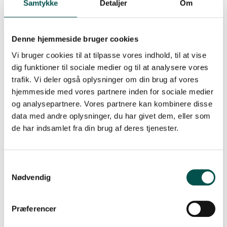
Samtykke
Detaljer
Om
derfor blandt patienter med blodprop i hjernen:
Forekomsten af JAK2-mutationen
Om JAK2-mutationen medfører en øget aktivering
Denne hjemmeside bruger cookies
af blodets celler som udtryk for en tendens til
Vi bruger cookies til at tilpasse vores indhold, til at vise
blodpropsdannelse.
dig funktioner til sociale medier og til at analysere vores
Om JAK2-mutationen er forbundet med
trafik. Vi deler også oplysninger om din brug af vores
ændringer i immunresponset som udtryk for
hjemmeside med vores partnere inden for sociale medier
kronisk inflammation.
Om JAK2-mutationen er forbundet med øget
og analysepartnere. Vores partnere kan kombinere disse
risiko for udvikling af nye blodpropper og cancer
data med andre oplysninger, du har givet dem, eller som
samt forringet overlevelse”.
de har indsamlet fra din brug af deres tjenester.
Hvad betyder det at være en del af en CAG?
Nødvendig
“At være en del af CAG ZIRI betyder, at mine vejledere
kommer fra både den basale og kliniske
Præferencer
forskningsverden. Det bidrager til at styrke projektets
faglighed og anvendelighed i den kliniske hverdag. På