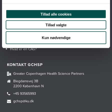
Tillad alle cookies
GENVEJE
Tillad valgte
Om GCHSP
Kun nødvendige
Webtilgængelighedserklæring
Hvad er en CAG?
KONTAKT GCHSP
Greater Copenhagen Health Science Partners
Blegdamsvej 3B
2200 København N
+45 93565993
gchsp@ku.dk