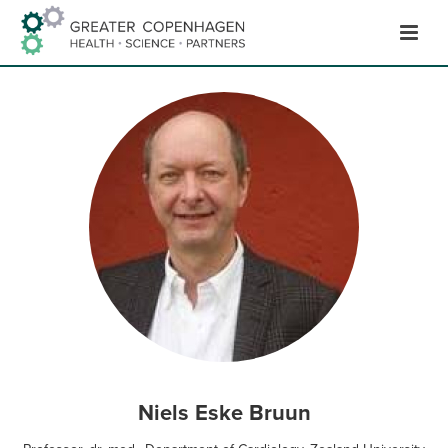
Hop
til
indhold
Niels Eske Bruun