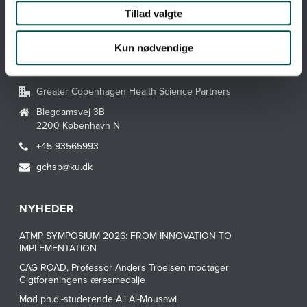
Webtilgængelighedserklæring
Tillad valgte
Hvad er en CAG?
Kun nødvendige
KONTAKT GCHSP
Greater Copenhagen Health Science Partners
Blegdamsvej 3B
2200 København N
+45 93565993
gchsp@ku.dk
NYHEDER
ATMP SYMPOSIUM 2026: FROM INNOVATION TO
IMPLEMENTATION
CAG ROAD, Professor Anders Troelsen modtager
Gigtforeningens æresmedalje
Mød ph.d.-studerende Ali Al-Mousawi