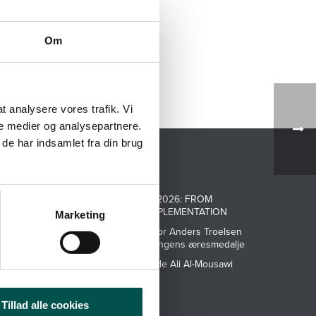
Om
 at analysere vores trafik. Vi
e medier og analysepartnere.
de har indsamlet fra din brug
NYHEDER
ATMP SYMPOSIUM 2026: FROM
INNOVATION TO IMPLEMENTATION
Marketing
CAG ROAD, Professor Anders Troelsen
modtager Gigtforeningens æresmedalje
Mød ph.d.-studerende Ali Al-Mousawi
Tillad alle cookies