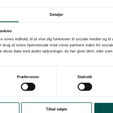
Detaljer
ookies
se vores indhold, til at vise dig funktioner til sociale medier og til
n brug af vores hjemmeside med vores partnere inden for social
 disse data med andre oplysninger, du har givet dem, eller som 
EJE
KONTAKT GCHSP
Greater Copenhagen Health
Science Partners
CHSP
Præferencer
Statistik
lgængelighedserklæring
Blegdamsvej 3B
er en CAG?
2200 København N
+45 93565993
gchsp@ku.dk
Tillad valgte