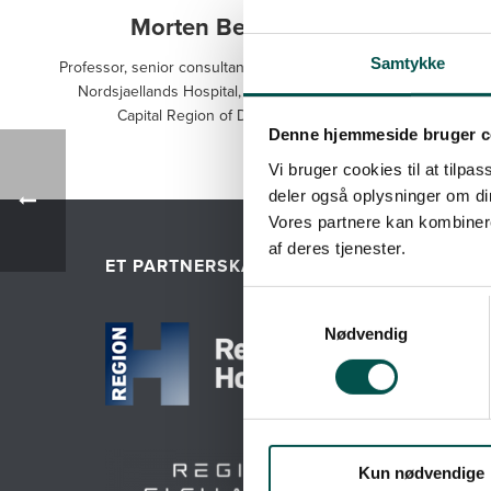
Morten Bestle
Samtykke
Professor, senior consultant, Intensive Care,
Nordsjaellands Hospital, Hilleroed The
Capital Region of Denmark
Denne hjemmeside bruger c
Vi bruger cookies til at tilpas
deler også oplysninger om di
Vores partnere kan kombinere
af deres tjenester.
GENV
ET PARTNERSKAB MELLEM
Om G
Nødvendig
Webti
Hvad 
Kun nødvendige