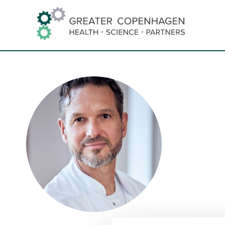
Hop
til
indhold