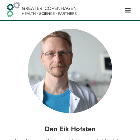
Hop
til
indhold
Dan Eik Høfsten