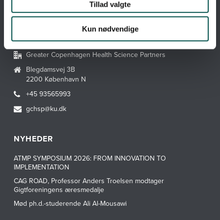
Tillad valgte
Hvad er en CAG?
Kun nødvendige
KONTAKT GCHSP
Greater Copenhagen Health Science Partners
Blegdamsvej 3B
2200 København N
+45 93565993
gchsp@ku.dk
NYHEDER
ATMP SYMPOSIUM 2026: FROM INNOVATION TO
IMPLEMENTATION
CAG ROAD, Professor Anders Troelsen modtager
Gigtforeningens æresmedalje
Mød ph.d.-studerende Ali Al-Mousawi