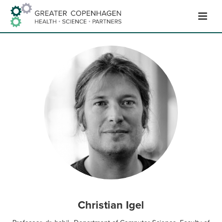
Hop
til
indhold
Christian Igel