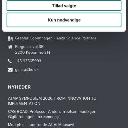
Webtilgængelighedserklæring
Tillad valgte
Hvad er en CAG?
Kun nødvendige
KONTAKT GCHSP
Greater Copenhagen Health Science Partners
Blegdamsvej 3B
2200 København N
+45 93565993
gchsp@ku.dk
NYHEDER
ATMP SYMPOSIUM 2026: FROM INNOVATION TO
IMPLEMENTATION
CAG ROAD, Professor Anders Troelsen modtager
Gigtforeningens æresmedalje
Mød ph.d.-studerende Ali Al-Mousawi