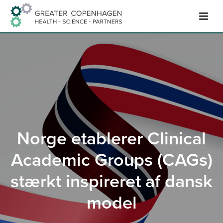
Hop
til
indhold
Norge etablerer Clinical
Academic Groups (CAGs)
stærkt inspireret af dansk
model