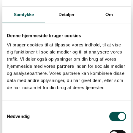
samarbejder om at bygge bro mellem forskning og
klinik, for at sikre hurtigere og bedre behandling af
Samtykke
Detaljer
Om
patienterne.
Hør hvad administrerende direktør for Helse Midt-
Norge, Stig A. Slørdahl og dekan ved Fakultet for
Denne hjemmeside bruger cookies
medisin og helsevitenskap, NTNU, Björn Gustafsson
Vi bruger cookies til at tilpasse vores indhold, til at vise
fortæller om det norske initiativ
dig funktioner til sociale medier og til at analysere vores
trafik. Vi deler også oplysninger om din brug af vores
Læs mere i artiklen: ‘Samler krefter på tvers av miljøer
hjemmeside med vores partnere inden for sociale medier
for å løse utfordringer i helsetjenesten’ fra St. Olavs
Hospital
og analysepartnere. Vores partnere kan kombinere disse
data med andre oplysninger, du har givet dem, eller som
Læs mere om Clinical Academic Groups i det norske
de har indsamlet fra din brug af deres tjenester.
samarbejde.
Nødvendig