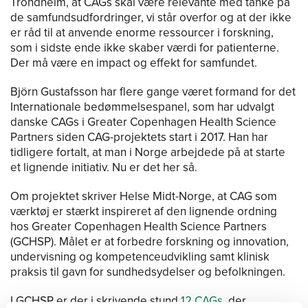
Trondheim, at CAGs skal være relevante med tanke på
de samfundsudfordringer, vi står overfor og at der ikke
er råd til at anvende enorme ressourcer i forskning,
som i sidste ende ikke skaber værdi for patienterne.
Der må være en impact og effekt for samfundet.
Björn Gustafsson har flere gange været formand for det
Internationale bedømmelsespanel, som har udvalgt
danske CAGs i Greater Copenhagen Health Science
Partners siden CAG-projektets start i 2017. Han har
tidligere fortalt, at man i Norge arbejdede på at starte
et lignende initiativ. Nu er det her så.
Om projektet skriver Helse Midt-Norge, at CAG som
værktøj er stærkt inspireret af den lignende ordning
hos Greater Copenhagen Health Science Partners
(GCHSP). Målet er at forbedre forskning og innovation,
undervisning og kompetenceudvikling samt klinisk
praksis til gavn for sundhedsydelser og befolkningen.
I GCHSP er der i skrivende stund
12 CAGs
, der