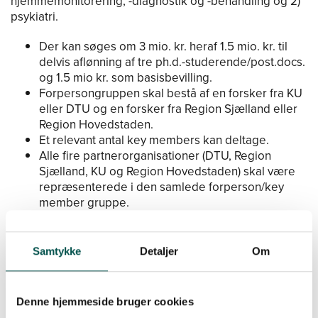
hjemmemonitorering, -diagnostik og -behandling og 2)
psykiatri.
Der kan søges om 3 mio. kr. heraf 1.5 mio. kr. til
delvis aflønning af tre ph.d.-studerende/post.docs.
og 1.5 mio kr. som basisbevilling.
Forpersongruppen skal bestå af en forsker fra KU
eller DTU og en forsker fra Region Sjælland eller
Region Hovedstaden.
Et relevant antal key members kan deltage.
Alle fire partnerorganisationer (DTU, Region
Sjælland, KU og Region Hovedstaden) skal være
repræsenterede i den samlede forperson/key
member gruppe.
For yderligere information om etablering af nye CAGs
se her:
https://gchsp.dk/om-gchsp/etablering-af-nye-
Samtykke
Detaljer
Om
cags/
Ansøgningsportalen er åben fra den 8. februar 2024
Denne hjemmeside bruger cookies
og findes