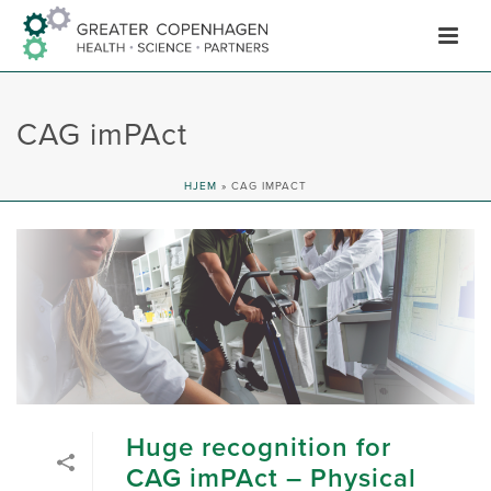
Skip
to
Content
CAG imPAct
HJEM
»
CAG IMPACT
Huge recognition for
CAG imPAct – Physical