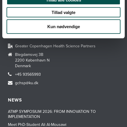
Web accessibility
Cookies på gchsp.dk
Tillad valgte
CAGs
Kun nødvendige
CONTACT GCHSP
Greater Copenhagen Health Science Partners
Blegdamsvej 3B
2200 København N
Denmark
+45 93565993
gchsp@ku.dk
NEWS
ATMP SYMPOSIUM 2026: FROM INNOVATION TO
IMPLEMENTATION
Meet PhD-Student Ali Al-Mousawi